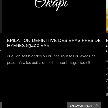
EPILATION DEFINITIVE DES BRAS PRES DE
E
HYERES 83400 VAR
c
0
que l'on soit blondes ou brunes, rousses ou avec une
V
peau mâte les poils sur les bras sont disgracieux !!
e
s
v
G
p
g
EN SAVOIR PLUS