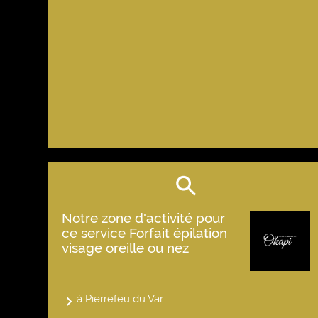
Notre zone d'activité pour
ce service Forfait épilation
visage oreille ou nez
à Pierrefeu du Var