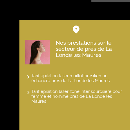
Nos prestations sur le
secteur de près de La
Londe les Maures
Tarif épilation laser maillot brésilien ou
échancré près de La Londe les Maures
Tarif épilation laser zone inter sourcilière pour
femme et homme près de La Londe les
Maures