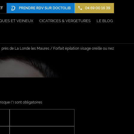
CT
PRENDRE RDV SUR DOCTOLIB
04 69 00 16 39
QUES ET VEINEUX
CICATRICES & VERGETURES
LE BLOG
près de La Londe les Maures / Forfait épilation visage oreille ou nez
sque (*) sont obligatoires
Prénom