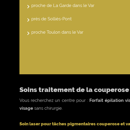
proche de La Garde dans le Var
près de Solliès-Pont
proche Toulon dans le Var
Soins traitement de la couperose
Vous recherchez un centre pour :
Forfait épilation 
visage
sans chirurgie.
Soin laser pour tâches pigmentaires couperose et v