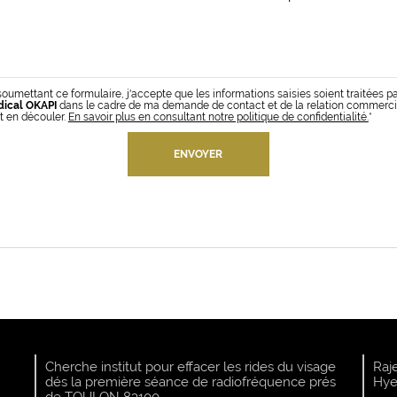
soumettant ce formulaire, j'accepte que les informations saisies soient traitées p
ical OKAPI
dans le cadre de ma demande de contact et de la relation commerci
t en découler.
En savoir plus en consultant notre politique de confidentialité.
*
Cherche institut pour effacer les rides du visage
Raj
dés la première séance de radiofréquence prés
Hye
de TOULON 83100