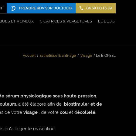
CT
PRENDRE RDV SUR DOCTOLIB
04 69 00 16 39
QUES ET VEINEUX
CICATRICES & VERGETURES
LE BLOG
Accueil
Esthétique & anti-âge
Visage
Le BIOPEEL
de sérum physiologique sous haute pression.
douleurs
, a été élaboré afin de
biostimuler et de
es de votre
visage
, de votre
cou
et d
écolleté.
es qu'a la gente masculine