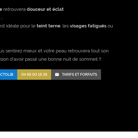
e
retrouvera
douceur et éclat
.
 est idéale pour le
teint terne
, les
visages fatigués
ou
s sentirez mieux et votre peau retrouvera tout son
ssion d'avoir passé une bonne nuit de sommeil !!
CTOLIB
04 69 00 16 39
TARIFS ET FORFAITS