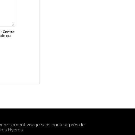
ar
Centre
ale qui
eunissement visage sans douleur près de
res Hyeres