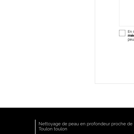
En 
méd
peu
Nettoyage de peau en profondeur proche de
Toulon toulon