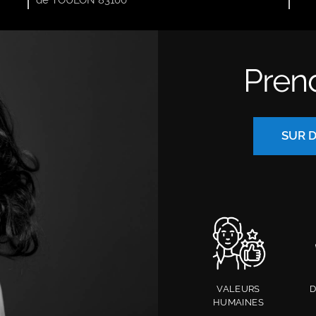
Pren
SUR 
VALEURS
D
HUMAINES