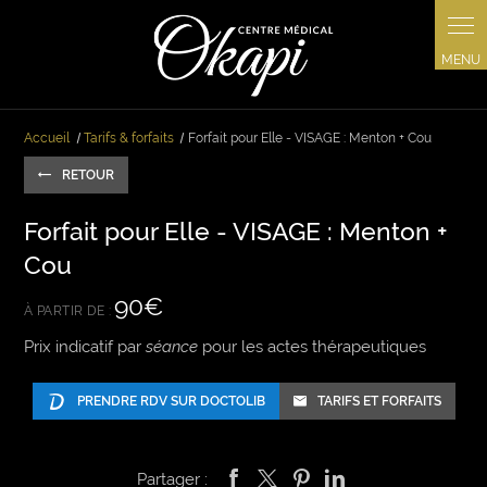
Panneau de gestion des cookies
Accueil
Tarifs & forfaits
Forfait pour Elle - VISAGE : Menton + Cou
RETOUR
Forfait pour Elle - VISAGE : Menton +
Cou
90€
À PARTIR DE :
Prix indicatif par
séance
pour les actes thérapeutiques
PRENDRE RDV SUR DOCTOLIB
TARIFS ET FORFAITS
Partager :